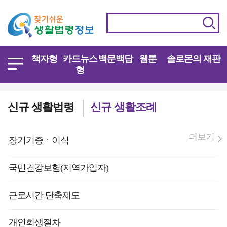
책자형
카드뉴스
백문백답
웹툰
솔로몬의 재판
형
신규 생활법령
신규 생활조례
더보기
장기기증ㆍ이식
국민건강보험(지역가입자)
근로시간 단축제도
개인회생절차