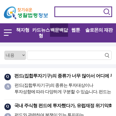
책자형
카드뉴스
백문백답
웹툰
솔로몬의 재판
형
펀드(집합투자기구)의 종류가 너무 많아서 어디에 투
Q
펀드(집합투자기구)의 종류는 투자대상이나
A
투자성향에 따라 다양하게 구분할 수 있습니다. 펀드는
개방여부에 따라 개방형펀드와 폐쇄형 펀드,
투자대상에 따라 주식형펀드와 채권형펀드,
국내 주식형 펀드에 투자했다가, 유럽재정 위기악화로
Q
혼합형펀드, 초단기펀드(MMF), 파생상품펀드 등 여러
펀드와 관련하여 분쟁이 있는 투자자는