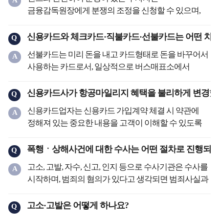
A
가지로 구분할 수 있습니다.
금융감독원장에게 분쟁의 조정을 신청할 수 있으며,
◇ 개방형 및 폐쇄형 집합투자기구
한국소비자원의 소비자상담센터에 민원을
☞ 집합투자기구는 투자자에게 환매권을 주는지
제기하거나, 한국거래소 또는 금융투자협회의
신용카드와 체크카드·직불카드·선불카드는 어떤 차이
Q
여부에 따라서 환매권을 주는 개방형 집합투자기구와
분쟁조정위원회의 자율조정제도를 통해 분쟁을
주지 않는 폐쇄형 집합투자기구로 구분할 수 있습니다.
선불카드는 미리 돈을 내고 카드형태로 돈을 바꾸어서
A
해결할 수 있습니다.
일반적인 집합투자기구는 환매권을 인정하지만
사용하는 카드로서, 일상적으로 버스매표소에서
금융감독원이나 한국소비자원 등을 통한
특수한 경우에는 환매권을 제한할 수 있습니다. 이를
충전받는 버스카드가 이에 해당합니다. 반면,
조정절차에서 해결이 되지 않은 경우에는 법원의
“환매금지형집합투자기구”라 합니다.
직불카드는 카드 사용시마다 해당 사용금액이
신용카드사가 항공마일리지 혜택을 불리하게 변경했는
Q
민사소송이나 증권관련집단소송을 통해 권리를
☞ 투자신탁의 집합투자업자 또는 투자회사는
통장에서 직접 빠져 나가는 카드를 말합니다. 그러나
구제받을 수도 있습니다.
신용카드업자는 신용카드 가입계약 체결 시 약관에
A
환매금지형집합투자기구의 집합투자증권을 최초로
직불카드는 사용할 수 있는 가맹점이 많지 않아 활발히
◇ 금융감독원을 통한 분쟁해결
정해져 있는 중요한 내용을 고객이 이해할 수 있도록
발행한 날부터 90일(전문투자자의 투자금만으로
이용되고 있지는 않습니다. 이러한 직불카드의 단점을
☞ 금융감독원은 금융투자업자와 이해관계인 사이에
설명할 의무가 있으며, 후에 변경할 가능성이 있는
기업성장집합투자기구를 설정·설립하는 경우에는
보완하기 위해 신용카드 가맹점에서 동시에
발생하는 분쟁의 조정을 심의·의결하기 위해
약관의 경우에는 미리 변경가능성이 있다는 점을
폭행ㆍ상해사건에 대한 수사는 어떤 절차로 진행되나
3년) 이내에 그 집합투자증권을 증권시장에 상장해야
Q
사용가능하도록 만든 것이 바로 체크카드입니다.
금융분쟁조정위원회를 두고 있습니다.
약관에 유보해 놓아야 합니다. 따라서 약관을
합니다.
◇ 신용카드란?
고소, 고발, 자수, 신고, 인지 등으로 수사기관은 수사를
A
☞ 금융투자업자와 분쟁이 있는 이해관계인은
일방적으로 변경한 경우에는 효력이 없으므로,
◇ 투자대상 및 투자성향에 따른 분류
☞ “신용카드”란 이를 제시함으로써 반복하여
시작하며, 범죄의 혐의가 있다고 생각되면 범죄사실과
금융감독원장에게 분쟁의 조정을 신청할 수 있으며,
신용카드회사는 변경 전의 비율로 계산한
☞ 집합투자기구는 투자하는 대상이나 투자성향 등에
신용카드가맹점에서 결제할 수 있는 증표(證票)로서
증거에 대해 수사합니다.
금융감독원장은 합의권고 및 분쟁조정위원회의
항공마일리지를 제공해야 합니다.
따라 다양하게 구분되는데, 투자대상에 따라 다음과
신용카드업자(외국에서 신용카드업에 상당하는
수사기관이 수사를 하는 경우 피의자는 상황에 따라
고소·고발은 어떻게 하나요?
심의를 요청할 수 있습니다.
Q
◇ 약관의 설명의무 등
같이 주식형, 채권형, 혼합형, 초단기(MMF),
영업을 영위하는 자를 포함함)가 발행한 것을
체포되거나 구속될 수 있으며, 수사가 완료되어 혐의가
◇ 한국소비자원을 통한 분쟁해결