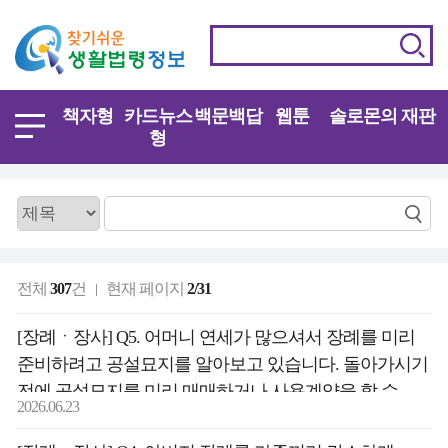
책자형
카드뉴스
백문백답
웹툰
솔로몬의 재판
형
전체
307
건
현재 페이지
2/31
[장례ㆍ장사] Q5. 어머니 연세가 많으셔서 장례를 미리
준비하려고 공설묘지를 알아보고 있습니다. 돌아가시기
전에 공설묘지를 미리 매매하거나 사용계약을 할 수
2026.06.23
있는지 궁금합니다. 또 공설묘지를 사용하게 되면
사용기간은 얼마나 되나요?