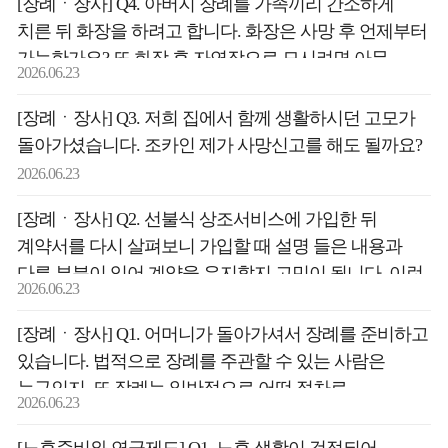
[장례ㆍ장사] Q4. 아버지 장례를 가족끼리 간소하게
치른 뒤 화장을 하려고 합니다. 화장은 사망 후 언제부터
가능한가요? 또 화장 후 자연장으로 모시려면 아무
2026.06.23
곳에나 가능한지, 아버지가 생전에 사용하시던 안경과
같은 유품을 함께 묻어도 되는지 궁금합니다.
[장례ㆍ장사] Q3. 저희 집에서 함께 생활하시던 고모가
돌아가셨습니다. 조카인 제가 사망신고를 해도 될까요?
2026.06.23
[장례ㆍ장사] Q2. 선불식 상조서비스에 가입한 뒤
계약서를 다시 살펴보니 가입할 때 설명 들은 내용과
다른 부분이 있어 계약을 유지할지 고민이 됩니다. 이런
2026.06.23
경우 일정 기간 안에 청약을 철회할 수 있나요?
[장례ㆍ장사] Q1. 어머니가 돌아가셔서 장례를 준비하고
있습니다. 법적으로 장례를 주관할 수 있는 사람은
누구인지, 또 장례는 일반적으로 어떤 절차로
2026.06.23
진행되는지 궁금합니다.