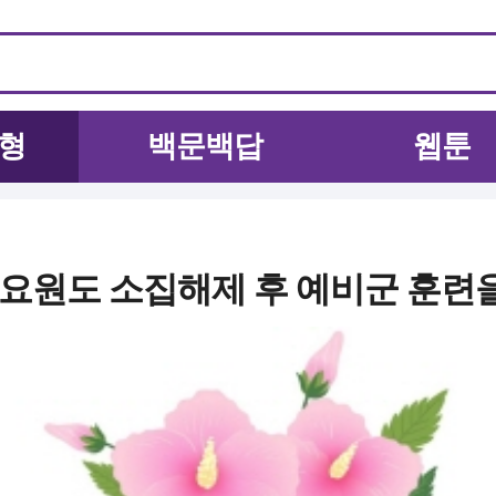
형
백문백답
웹툰
요원도 소집해제 후 예비군 훈련을