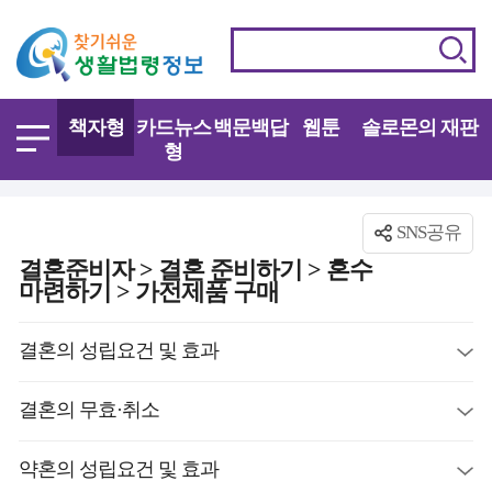
책자형
카드뉴스
백문백답
웹툰
솔로몬의 재판
형
SNS공유
결혼준비자 > 결혼 준비하기 > 혼수
마련하기 > 가전제품 구매
결혼의 성립요건 및 효과
결혼의 무효·취소
약혼의 성립요건 및 효과