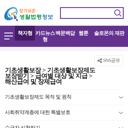
책자형
카드뉴스
백문백답
웹툰
솔로몬의 재판
형
SNS공유
기초생활보장 > 기초생활보장제도
보장받기 > 급여별 대상 및 지급 >
해산급여 및 장제급여
기초생활보장제도 목적 및 원칙
사회취약계층에 대한 특별보호
수급자 신청하기