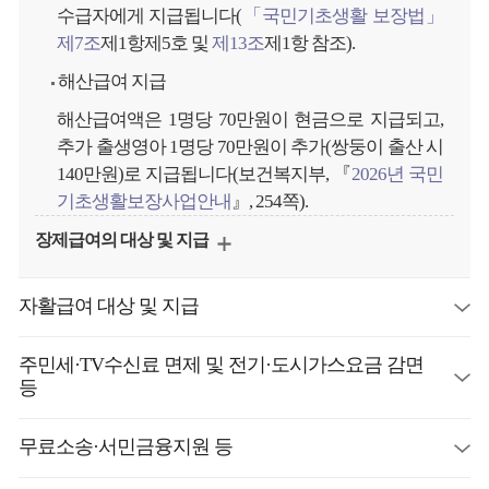
수급자에게 지급됩니다(
「국민기초생활 보장법」
제7조
제1항제5호 및
제13조
제1항 참조).
해산급여 지급
해산급여액은 1명당 70만원이 현금으로 지급되고,
추가 출생영아 1명당 70만원이 추가(쌍둥이 출산 시
140만원)로 지급됩니다(보건복지부, 『
2026년 국민
기초생활보장사업안내
』, 254쪽).
장제급여의 대상 및 지급
자활급여 대상 및 지급
주민세·TV수신료 면제 및 전기·도시가스요금 감면
등
무료소송·서민금융지원 등