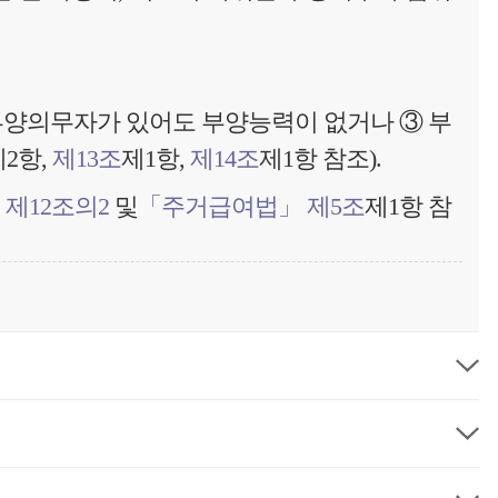
 부양의무자가 있어도 부양능력이 없거나 ③ 부
2항,
제13조
제1항,
제14조
제1항 참조).
제12조의2
및
「주거급여법」 제5조
제1항 참