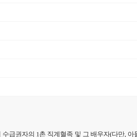
수급권자의 1촌 직계혈족 및 그 배우자(다만, 아