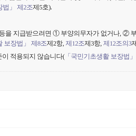
법」 제2조
제5호).
 등을 지급받으려면 ① 부양의무자가 없거나, ②
 보장법」 제8조
제2항,
제12조
제3항,
제12조의3
제
준이 적용되지 않습니다(
「국민기초생활 보장법」 