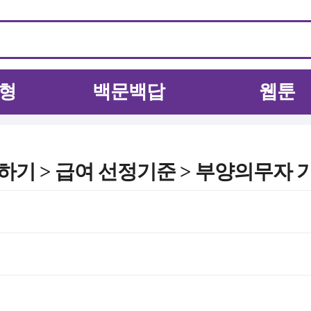
형
백문백답
웹툰
기 > 급여 선정기준 > 부양의무자 