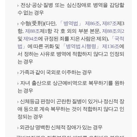
전상·공상·질병 또는 심신장애로 병역을 감당할
수 없는 경우
수형(受刑)(다만,
「병역법」 제86조
,
제87조
제3
항,
제88조
제1항 각 호 외의 부분 본문,
제88조의2
및
제94조
에 규정된 죄를 지은 사람은 제외),
「국적
법」
에 따른 귀화 및
「병역법 시행령」 제136조
에
서 정하는 사유로 병역에 적합하지 않다고 인정되
는 경우
가족과 같이 국외로 이주하는 경우
자녀 출산으로 상근예비역으로 복무하기를 원하
는 경우
신체등급 판정이 곤란한 질병이 있거나 정신적 장
애 등으로 계속 복무하는 것이 적합하지 않다고 인
정되는 경우
외관상 명백한 신체적 장애가 있는 경우