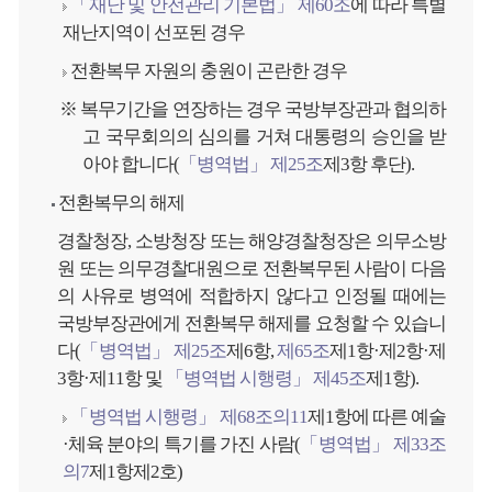
「재난 및 안전관리 기본법」 제60조
에 따라 특별
재난지역이 선포된 경우
전환복무 자원의 충원이 곤란한 경우
※ 복무기간을 연장하는 경우 국방부장관과 협의하
고 국무회의의 심의를 거쳐 대통령의 승인을 받
아야 합니다(
「병역법」 제25조
제3항 후단).
전환복무의 해제
경찰청장, 소방청장 또는 해양경찰청장은 의무소방
원 또는 의무경찰대원으로 전환복무된 사람이 다음
의 사유로 병역에 적합하지 않다고 인정될 때에는
국방부장관에게 전환복무 해제를 요청할 수 있습니
다(
「병역법」 제25조
제6항,
제65조
제1항·제2항·제
3항·제11항 및
「병역법 시행령」 제45조
제1항).
「병역법 시행령」 제68조의11
제1항에 따른 예술
·체육 분야의 특기를 가진 사람(
「병역법」 제33조
의7
제1항제2호)