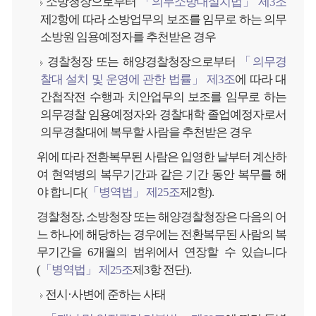
소방청장으로부터
「의무소방대설치법」 제3조
제2항에 따라 소방업무의 보조를 임무로 하는 의무
소방원 임용예정자를 추천받은 경우
경찰청장 또는 해양경찰청장으로부터
「의무경
찰대 설치 및 운영에 관한 법률」 제3조
에 따라 대
간첩작전 수행과 치안업무의 보조를 임무로 하는
의무경찰 임용예정자와 경찰대학 졸업예정자로서
의무경찰대에 복무할 사람을 추천받은 경우
위에 따라 전환복무된 사람은 입영한 날부터 계산하
여 현역병의 복무기간과 같은 기간 동안 복무를 해
야 합니다(
「병역법」 제25조
제2항).
경찰청장, 소방청장 또는 해양경찰청장은 다음의 어
느 하나에 해당하는 경우에는 전환복무된 사람의 복
무기간을 6개월의 범위에서 연장할 수 있습니다
(
「병역법」 제25조
제3항 전단).
전시·사변에 준하는 사태