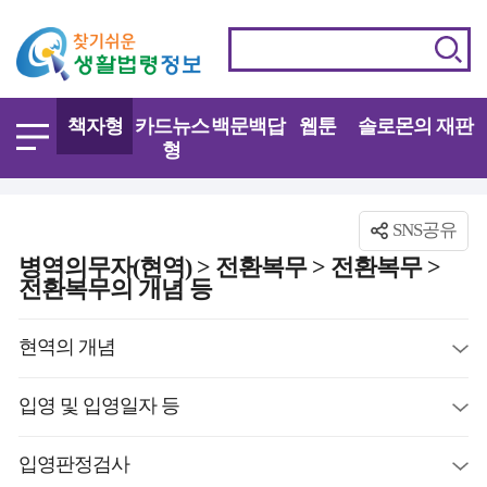
책자형
카드뉴스
백문백답
웹툰
솔로몬의 재판
형
SNS공유
병역의무자(현역) > 전환복무 > 전환복무 >
전환복무의 개념 등
현역의 개념
입영 및 입영일자 등
입영판정검사