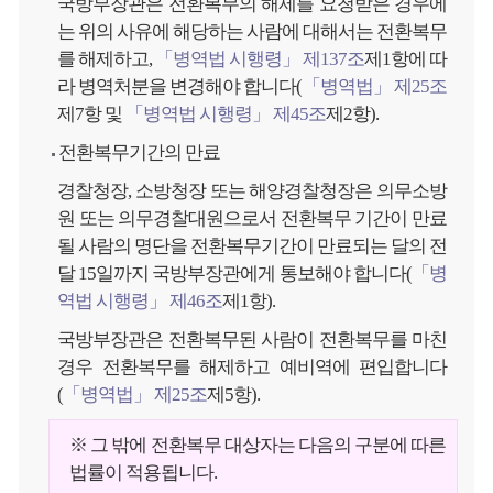
국방부장관은 전환복무의 해제를 요청받은 경우에
는 위의 사유에 해당하는 사람에 대해서는 전환복무
를 해제하고,
「병역법 시행령」 제137조
제1항에 따
라 병역처분을 변경해야 합니다(
「병역법」 제25조
제7항 및
「병역법 시행령」 제45조
제2항).
전환복무기간의 만료
경찰청장, 소방청장 또는 해양경찰청장은 의무소방
원 또는 의무경찰대원으로서 전환복무 기간이 만료
될 사람의 명단을 전환복무기간이 만료되는 달의 전
달 15일까지 국방부장관에게 통보해야 합니다(
「병
역법 시행령」 제46조
제1항).
국방부장관은 전환복무된 사람이 전환복무를 마친
경우 전환복무를 해제하고 예비역에 편입합니다
(
「병역법」 제25조
제5항).
※ 그 밖에 전환복무 대상자는 다음의 구분에 따른
법률이 적용됩니다.