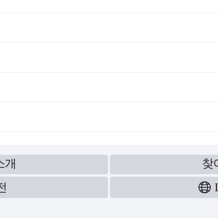
소개
찾
전