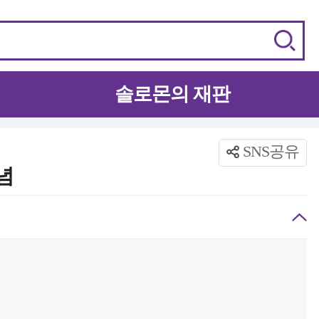
솔로몬의 재판
SNS공유
념