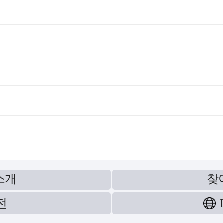
소개
찾
전