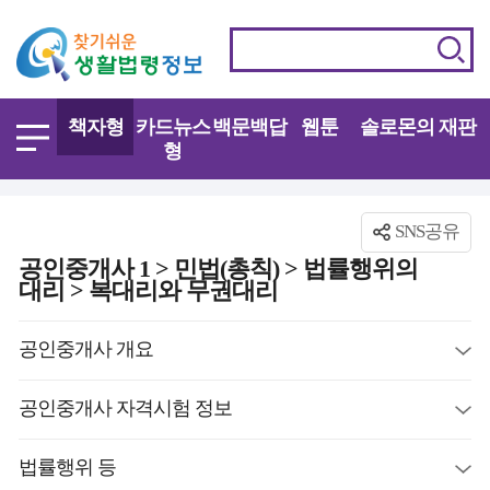
책자형
카드뉴스
백문백답
웹툰
솔로몬의 재판
형
SNS공유
공인중개사 1 > 민법(총칙) > 법률행위의
대리 > 복대리와 무권대리
공인중개사 개요
공인중개사 자격시험 정보
법률행위 등