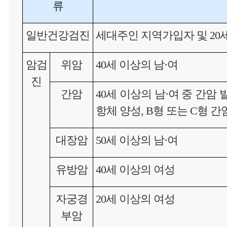
류
일반건강검진
세대주인 지역가입자 및 20
암검
위암
40세 이상의 남·여
진
간암
40세 이상의 남·여 중 간암
항체 양성, B형 또는 C형 
대장암
50세 이상의 남·여
유방암
40세 이상의 여성
자궁경
20세 이상의 여성
부암