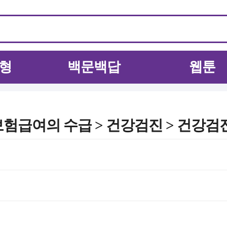
형
백문백답
웹툰
험급여의 수급 > 건강검진 > 건강검