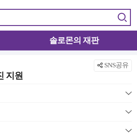
솔로몬의 재판
SNS공유
진 지원