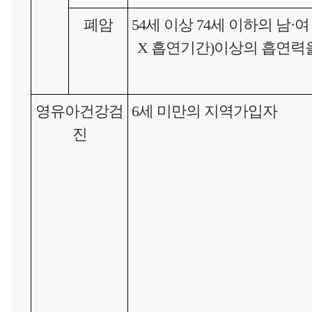
폐암
54세 이상 74세 이하의 남
X 흡연기간)이상의 흡연력
영유아건강검
6세 미만의 지역가입자
진