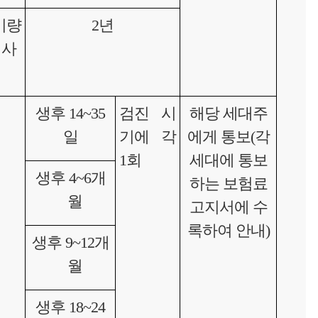
비량
2년
 사
생후 14~35
검진 시
해당 세대주
일
기에 각
에게 통보(각
1회
세대에 통보
생후 4~6개
하는 보험료
월
고지서에 수
록하여 안내)
생후 9~12개
월
생후 18~24