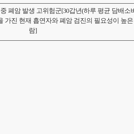
·여 중 폐암 발생 고위험군[30갑년(하루 평균 담배소
을 가진 현재 흡연자와 폐암 검진의 필요성이 높은
람]