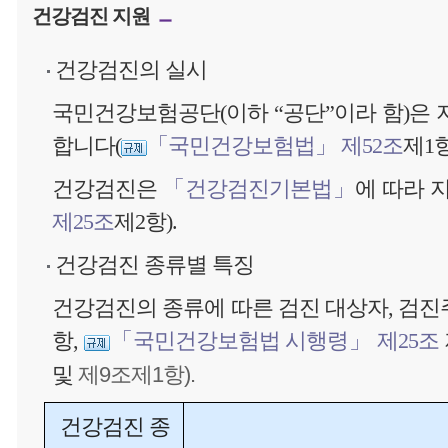
건강검진 지원
건강검진의 실시
국민건강보험공단(이하 “공단”이라 함)은
합니다(
「국민건강보험법」 제52조
제1항
건강검진은
「건강검진기본법」
에 따라 
제25조
제2항).
건강검진 종류별 특징
건강검진의 종류에 따른 검진 대상자, 검진
항,
「국민건강보험법 시행령」 제25조
및
제9조제1항).
건강검진 종