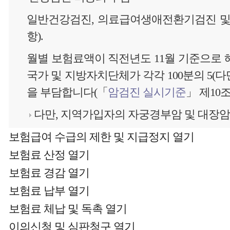
일반건강검진, 의료급여생애전환기검진 및
항).
월별 보험료액이 직전년도 11월 기준으로
국가 및 지방자치단체가 각각 100분의 5(다만
을 부담합니다(「
암검진 실시기준
」 제10조
다만, 지역가입자의 자궁경부암 및 대장암
보험급여 수급의 제한 및 지급정지
열기
보험료 산정
열기
보험료 경감
열기
보험료 납부
열기
보험료 체납 및 독촉
열기
이의신청 및 심판청구
열기