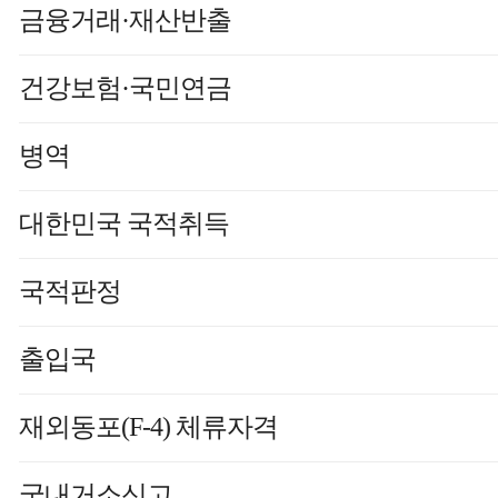
금융거래·재산반출
건강보험·국민연금
병역
대한민국 국적취득
국적판정
출입국
재외동포(F-4) 체류자격
국내거소신고