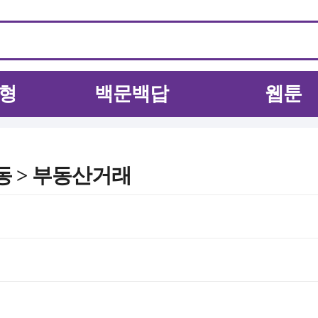
형
백문백답
웹툰
동 > 부동산거래