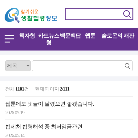
책자형
카드뉴스
백문백답
웹툰
솔로몬의 재판
형
전체
1101
건
현재 페이지
2/111
웹툰에도 댓글이 달렸으면 좋겠습니다.
2026.05.19
법제처 법령해석 중 최저임금관련
2026.05.14