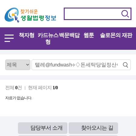
책자형
카드뉴스
백문백답
웹툰
솔로몬의 재판
형
전체
0
건
현재 페이지
1/0
자료가 없습니다.
담당부서 소개
찾아오시는 길