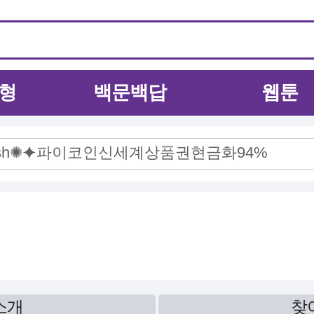
형
백문백답
웹툰
소개
찾