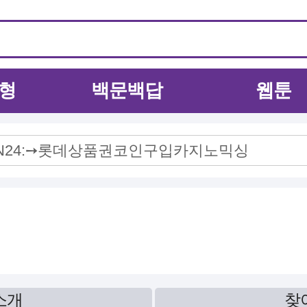
형
백문백답
웹툰
소개
찾