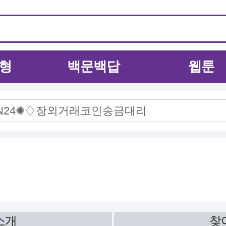
형
백문백답
웹툰
소개
찾