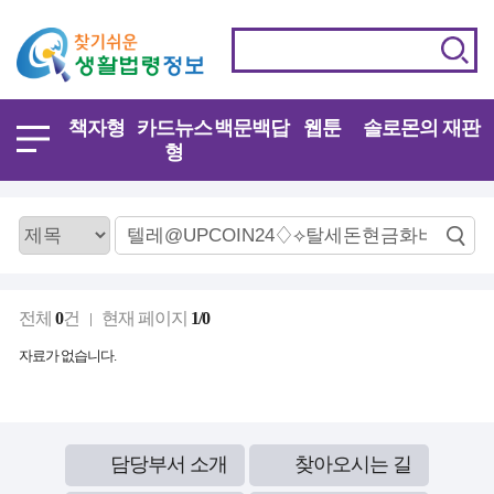
책자형
카드뉴스
백문백답
웹툰
솔로몬의 재판
형
전체
0
건
현재 페이지
1/0
자료가 없습니다.
담당부서 소개
찾아오시는 길