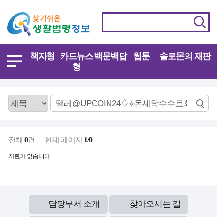
책자형
카드뉴스
백문백답
웹툰
솔로몬의 재판
형
전체
0
건
현재 페이지
1/0
자료가 없습니다.
담당부서 소개
찾아오시는 길