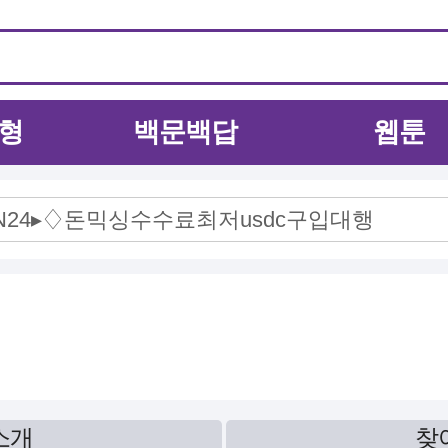
형
백문백답
웹툰
소개
찾