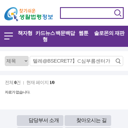
책자형
카드뉴스
백문백답
웹툰
솔로몬의 재판
형
전체
0
건
현재 페이지
1/0
자료가 없습니다.
담당부서 소개
찾아오시는 길