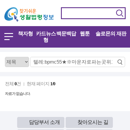
책자형
카드뉴스
백문백답
웹툰
솔로몬의 재판
형
전체
0
건
현재 페이지
1/0
자료가 없습니다.
담당부서 소개
찾아오시는 길