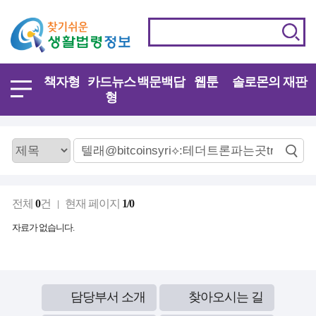
책자형
카드뉴스
백문백답
웹툰
솔로몬의 재판
형
전체
0
건
현재 페이지
1/0
자료가 없습니다.
담당부서 소개
찾아오시는 길