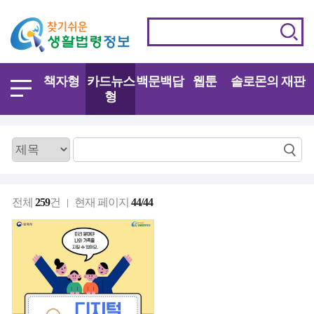
책자형
카드뉴스
백문백답
웹툰
솔로몬의 재판
형
전체
259
건
현재 페이지
44/44