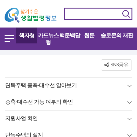
책자형
카드뉴스
백문백답
웹툰
솔로몬의 재판
형
SNS공유
단독주택 증축·대수선 알아보기
증축·대수선 가능 여부의 확인
지원사업 확인
단독주택의 설계