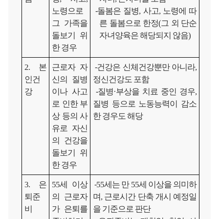
노령으로
⁃
돌봄은 질병, 사고, 노령에 따
그 가족을
른 돌봄으로 한정(그 외 단순
돌보기 위
자녀양육은 해당되지 않음)
한 경우
2. 본
근로자 자
⁃
건강은 신체건강뿐만 아니라,
인건
신의 질병
정신건강도 포함
강
이나 사고
⁃
질병·부상을 치료 중인 경우,
로 인한 부
질병 등으로 노동능력이 감소
상 등의 사
한 경우도 해당
유로 자신
의 건강을
돌보기 위
한 경우
3. 은
55세 이상
⁃
55세는 만 55세 이상을 의미하
퇴준
의 근로자
며, 근로시간 단축 개시 예정일
비
가 은퇴를
을 기준으로 판단