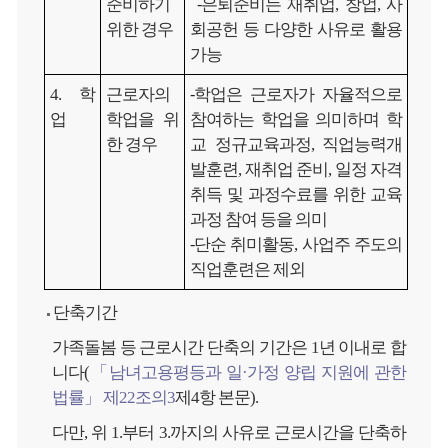
준비하기
⁃
은퇴준비는 재취업, 창업, 사
위한 경우
회공헌 등 다양한 사유로 활용
가능
4. 학
근로자의
⁃
학업은 근로자가 자율적으로
업
학업을 위
참여하는 학업을 의미하며 학
한 경우
교 정규교육과정, 직업능력개
발훈련, 재취업 준비, 일정 자격
취득 및 과정수료를 위한 교육
과정 참여 등을 의미
⁃
단순 취미활동, 사업주 주도의
직업훈련은 제외
단축기간
가족돌봄 등 근로시간 단축의 기간은 1년 이내로 합
니다(
「남녀고용평등과 일·가정 양립 지원에 관한
법률」 제22조의3
제4항 본문).
다만, 위 1.부터 3.까지의 사유로 근로시간을 단축하