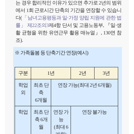
는 경우 합리적인 이유가 있으면 추가로 2년의 범위
에서 1회 근로시간 단축의 기간을 연장할 수 있습니
다(
「남녀고용평등과 일·가정 양립 지원에 관한 법
률」 제22조의3
제4항 단서 및 고용노동부, 『일·생
활 균형을 위한 유연근무 활용 매뉴얼』, 130면 참
조).
※
가족돌봄 등 단축기간 연장
(
예시
)
구분
1
년
2
년
3
년
학업
최초 단
연장 가능(최대 2년 6개월)
외
축
6개월
학업
최초 단
연장 가
연장 불가능
축 6개
능
월
(최대 6