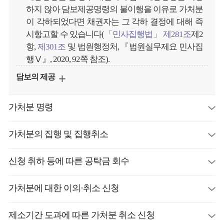
하지 않아 담보제공명령의 불이행을 이유로 가처분
이 각하되었다면 채권자는 그 각하 결정에 대해 즉
시항고할 수 있습니다(
「민사집행법」 제281조
제2
항,
제301조
및 법원행정처, 『법원실무제요 민사집
행Ⅴ』, 2020, 92쪽 참조).
담보의 제공
가처분 명령
가처분의 집행 및 집행취소
신청 취하 등에 따른 공탁금 회수
가처분에 대한 이의·취소 신청
제소기간 도과에 따른 가처분 취소 신청