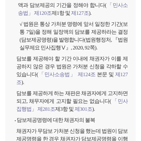
액과 담보제공의 기간을 정해야 합니다(
「민사소
송법」 제120조
제1항 및
제127조
).
√ 법원은 통상 가처분 명령에 앞서 일정한 기간(보
통 7일)을 정해 일정액의 담보를 제공하라는 결정
(담보제공명령)을 발령합니다(법원행정처, 『법원
실무제요 민사집행Ⅴ』, 2020, 92쪽).
담보를 제공해야 할 기간 이내에 채권자가 이를 제
공하지 않은 경우 법원은 가처분 신청을 각하할 수
있습니다(
「민사소송법」 제124조
본문 및
제127
조
).
담보를 제공하게 하는 재판은 채권자에게 고지하면
되고, 채무자에게 고지할 필요는 없습니다(
「민사
집행법」 제281조
제3항 및
제301조
).
담보제공명령에 대한 채권자의 불복
채권자가 무담보 가처분 신청을 했는데 법원이 담보
제공명령을 한 경우 채권자가 담보제공명령을 이행