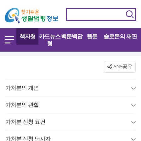
책자형
카드뉴스
백문백답
웹툰
솔로몬의 재판
형
SNS공유
가처분의 개념
가처분의 관할
가처분 신청 요건
가처분 신청 당사자