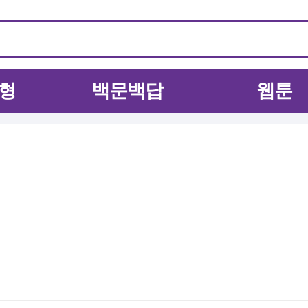
형
백문백답
웹툰