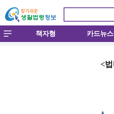
책자형
카드뉴스
<법