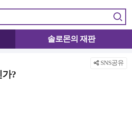
솔로몬의 재판
SNS공유
인가?