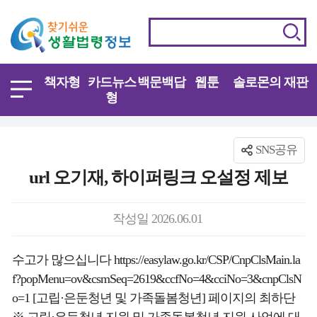
책자형
카드뉴스
백문백답
웹툰
솔로몬의 재판
형
SNS공유
url 오기재, 하이퍼링크 오설정 제보
작성일 2026.06.01
수고가 많으십니다 https://easylaw.go.kr/CSP/CnpClsMain.la
f?popMenu=ov&csmSeq=2619&ccfNo=4&cciNo=3&cnpClsN
o=1 [고립·은둔청년 및 가족돌봄청년] 페이지의 최하단